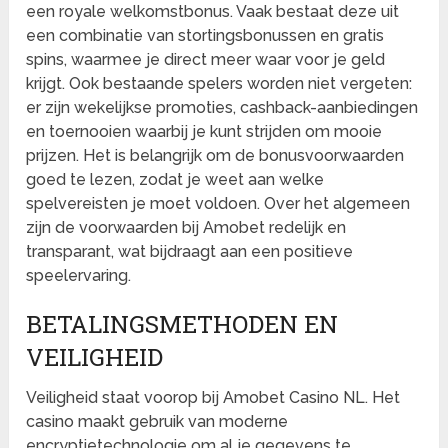
een royale welkomstbonus. Vaak bestaat deze uit
een combinatie van stortingsbonussen en gratis
spins, waarmee je direct meer waar voor je geld
krijgt. Ook bestaande spelers worden niet vergeten:
er zijn wekelijkse promoties, cashback-aanbiedingen
en toernooien waarbij je kunt strijden om mooie
prijzen. Het is belangrijk om de bonusvoorwaarden
goed te lezen, zodat je weet aan welke
spelvereisten je moet voldoen. Over het algemeen
zijn de voorwaarden bij Amobet redelijk en
transparant, wat bijdraagt aan een positieve
speelervaring.
BETALINGSMETHODEN EN
VEILIGHEID
Veiligheid staat voorop bij Amobet Casino NL. Het
casino maakt gebruik van moderne
encryptietechnologie om al je gegevens te