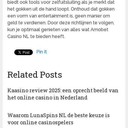
biedt ook tools voor zelfuitsluiting als je merkt dat
het gokken uit de hand loopt. Onthoud dat gokken
een vorm van entertainment is, geen manier om
geld te verdienen. Door deze richtlijnen te volgen,
kun je optimaal genieten van alles wat Amobet
Casino NL te bieden heeft.
Pin It
Related Posts
Kaasino review 2025: een oprecht beeld van
het online casino in Nederland
Waarom LunaSpins NL de beste keuze is
voor online casinospelers