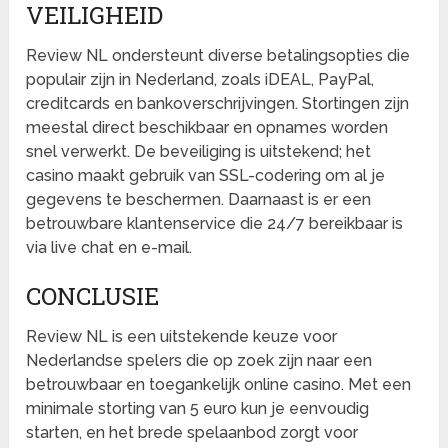
VEILIGHEID
Review NL ondersteunt diverse betalingsopties die
populair zijn in Nederland, zoals iDEAL, PayPal,
creditcards en bankoverschrijvingen. Stortingen zijn
meestal direct beschikbaar en opnames worden
snel verwerkt. De beveiliging is uitstekend; het
casino maakt gebruik van SSL-codering om al je
gegevens te beschermen. Daarnaast is er een
betrouwbare klantenservice die 24/7 bereikbaar is
via live chat en e-mail.
CONCLUSIE
Review NL is een uitstekende keuze voor
Nederlandse spelers die op zoek zijn naar een
betrouwbaar en toegankelijk online casino. Met een
minimale storting van 5 euro kun je eenvoudig
starten, en het brede spelaanbod zorgt voor