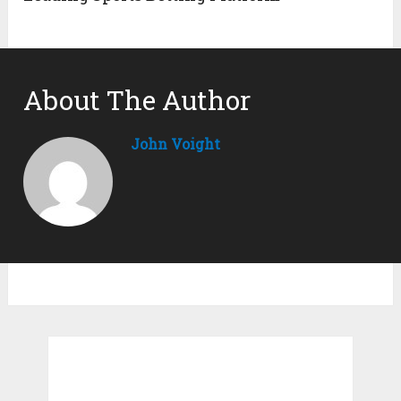
About The Author
John Voight