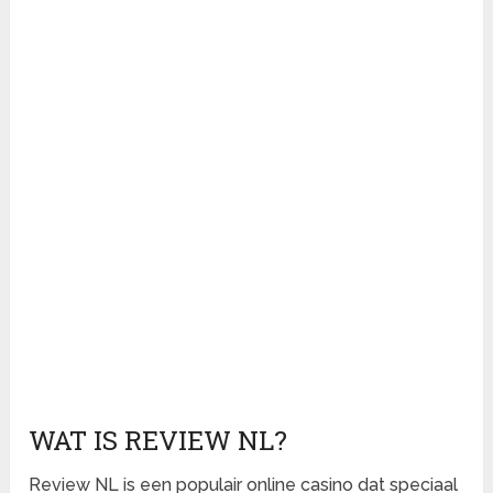
WAT IS REVIEW NL?
Review NL is een populair online casino dat speciaal